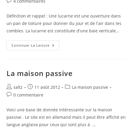
Commentaires
4 commentaires
la
de
publication :
la
Définition et rappel : Une lucarne est une ouverture dans
publication :
un pan de toiture pour donner du jour et de l'air dans les
combles. La lucarne est constituée d'une baie verticale…
Comment
Continuer La Lecture
Faire
Une
Lucarne
Préfabriquée
?
La maison passive
Auteur/autrice
Publication
Post
saltz
11 août 2012
La maison passive
de
publiée :
category:
Commentaires
0 commentaire
la
de
publication :
la
Voici une base de donnée intéressante sur la maison
publication :
passive . Le site est en allemand mais il peut être affiché en
langue anglaise pour ceux qui sont plus à …