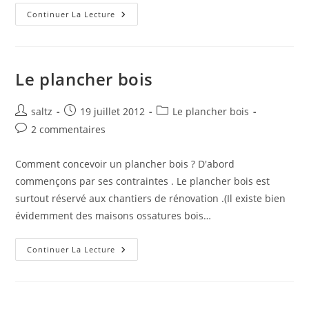
La
Continuer La Lecture
Maison
Passive
Le plancher bois
Auteur/autrice
Publication
Post
saltz
19 juillet 2012
Le plancher bois
de
publiée :
category:
Commentaires
2 commentaires
la
de
publication :
la
Comment concevoir un plancher bois ? D'abord
publication :
commençons par ses contraintes . Le plancher bois est
surtout réservé aux chantiers de rénovation .(Il existe bien
évidemment des maisons ossatures bois…
Le
Continuer La Lecture
Plancher
Bois