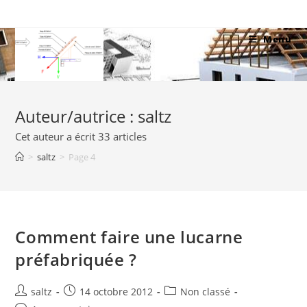
Skip
to
Menu
content
Auteur/autrice :
saltz
Cet auteur a écrit 33 articles
>
saltz
>
Page 4
Comment faire une lucarne
préfabriquée ?
Auteur/autrice
Publication
Post
saltz
14 octobre 2012
Non classé
de
publiée :
category: