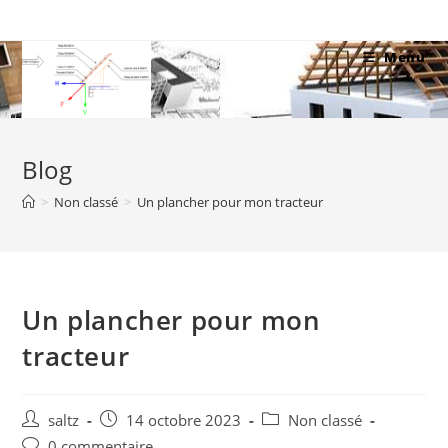
Skip
to
Menu
content
Blog
>
Non classé
>
Un plancher pour mon tracteur
Un plancher pour mon
tracteur
Auteur/autrice
Publication
Post
saltz
14 octobre 2023
Non classé
de
publiée :
category:
Commentaires
0 commentaire