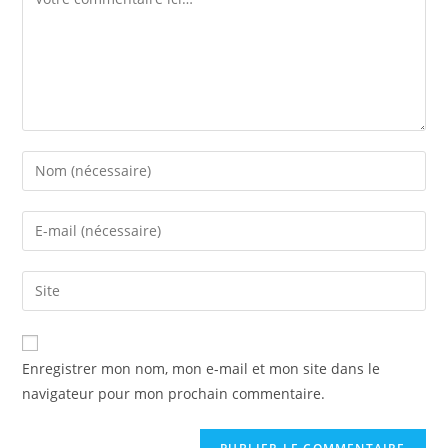
Enter
your
name
Enter
or
your
username
email
Saisir
to
address
l’URL
comment
to
de
comment
votre
Enregistrer mon nom, mon e-mail et mon site dans le
site
navigateur pour mon prochain commentaire.
(facultatif)