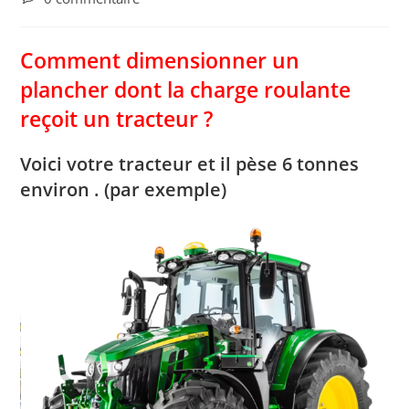
la
de
publication :
la
Comment dimensionner un
publication :
plancher dont la charge roulante
reçoit un tracteur ?
Voici votre tracteur et il pèse
6 tonnes
environ
. (par exemple)