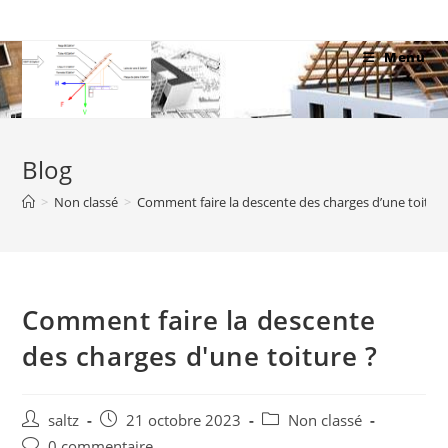
Skip
to
Menu
content
Blog
>
Non classé
>
Comment faire la descente des charges d’une toiture
Comment faire la descente
des charges d'une toiture ?
Auteur/autrice
Publication
Post
saltz
21 octobre 2023
Non classé
de
publiée :
category:
Commentaires
0 commentaire