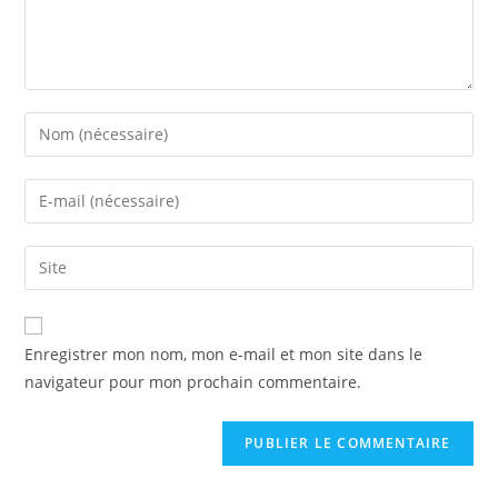
Enter
your
name
Enter
or
your
username
email
Saisir
to
address
l’URL
comment
to
de
comment
votre
Enregistrer mon nom, mon e-mail et mon site dans le
site
navigateur pour mon prochain commentaire.
(facultatif)