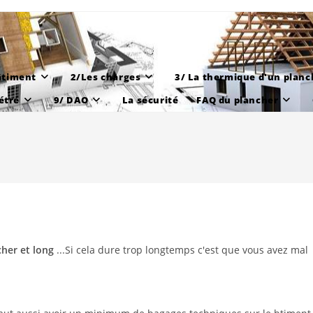
âtiment
2/Les charges
3/ La thermique d'un planc
étré
9/ DAO
La sécurité
FAQ du plancher
cher et long
...Si cela dure trop longtemps c'est que vous avez mal