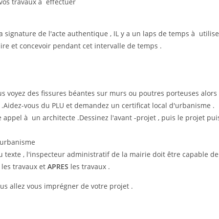
 vos travaux à effectuer
 signature de l'acte authentique , IL y a un laps de temps à utilise
re et concevoir pendant cet intervalle de temps .
vous voyez des fissures béantes sur murs ou poutres porteuses alors
 .Aidez-vous du PLU et demandez un certificat local d'urbanisme .
e appel à un architecte .Dessinez l'avant -projet , puis le projet pui
d'urbanisme
du texte , l'inspecteur administratif de la mairie doit être capable de
les travaux et
APRES
les travaux .
us allez vous imprégner de votre projet .