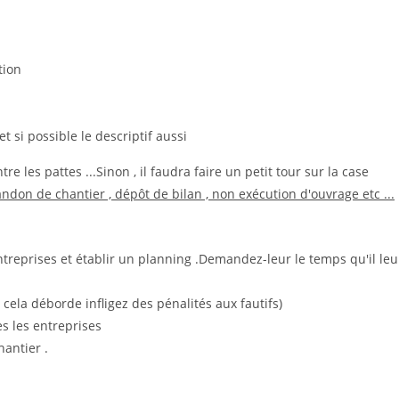
tion
t si possible le descriptif aussi
 les pattes ...Sinon , il faudra faire un petit tour sur la case
ndon de chantier , dépôt de bilan , non exécution d'ouvrage etc ...
treprises et établir un planning .Demandez-leur le temps qu'il leu
i cela déborde infligez des pénalités aux fautifs)
s les entreprises
antier .