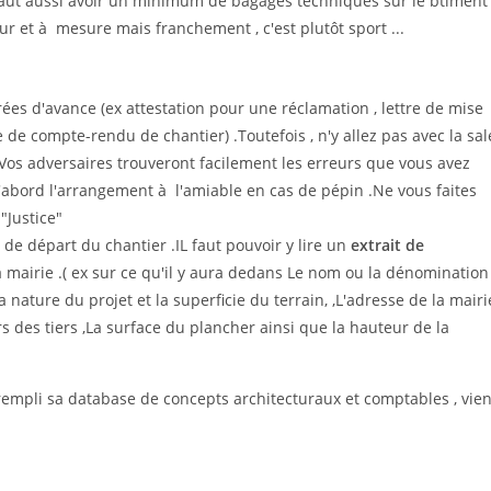
L faut aussi avoir un minimum de bagages techniques sur le btiment
ur et à mesure mais franchement , c'est plutôt sport ...
ées d'avance (ex attestation pour une réclamation , lettre de mise
e compte-rendu de chantier) .Toutefois , n'y allez pas avec la sal
Vos adversaires trouveront facilement les erreurs que vous avez
'abord l'arrangement à l'amiable en cas de pépin .Ne vous faites
"Justice"
de départ du chantier .IL faut pouvoir y lire un
extrait de
airie .( ex sur ce qu'il y aura dedans Le nom ou la dénomination
a nature du projet et la superficie du terrain, ,L'adresse de la mairi
rs des tiers ,La surface du plancher ainsi que la hauteur de la
 rempli sa database de concepts architecturaux et comptables , vien