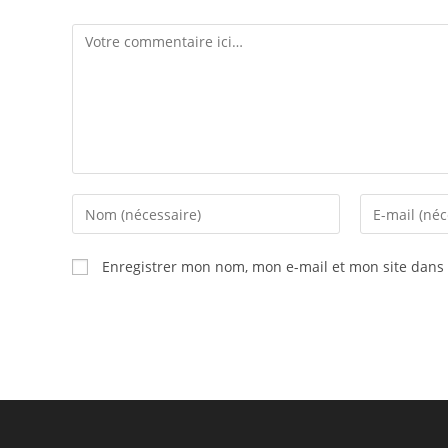
Comment
Enter
Enter
your
your
name
email
Enregistrer mon nom, mon e-mail et mon site dans
or
address
username
to
to
comment
comment