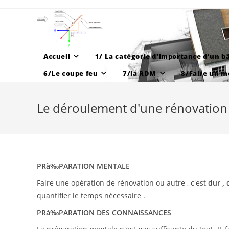
Skip
to
content
Accueil
1/ La catégorie d'importance d'un b
6/Le coupe feu
7/la RDM
8/Faire un m
Le déroulement d'une rénovation
PRà‰PARATION MENTALE
Faire une opération de rénovation ou autre , c'est
dur , 
quantifier le temps nécessaire .
PRà‰PARATION DES CONNAISSANCES