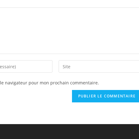
Saisir
l’URL
de
 le navigateur pour mon prochain commentaire.
votre
site
(facultatif)