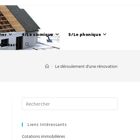
her
4/Le sismique
5/Le phonique
Contact
Toggle
website
search
>
Le déroulement d’une rénovation
Liens Intéressants
Cotations immobilières