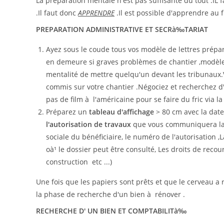
La préparation mentale n'est pas suffisante du tout .I
.Il faut donc
APPRENDRE
.Il est possible d'apprendre au f
PREPARATION ADMINISTRATIVE ET SECRà‰TARIAT
Ayez sous le coude tous vos modèle de lettres prépar
en demeure si graves problèmes de chantier ,modèle d
mentalité de mettre quelqu'un devant les tribunaux.
commis sur votre chantier .Négociez et recherchez d
pas de film à l'américaine pour se faire du fric via la 
Préparez un
tableau d'affichage
> 80 cm avec la date 
l'autorisation de travaux
que vous communiquera la m
sociale du bénéficiaire, le numéro de l'autorisation ,L
oà¹ le dossier peut être consulté, Les droits de recou
construction etc ...)
Une fois que les papiers sont prêts et que le cerveau a
la phase de recherche d'un bien à rénover .
RECHERCHE D' UN BIEN ET COMPTABILITà‰