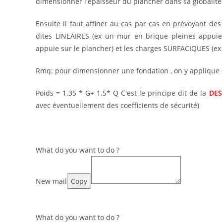
dimensionner l'épaisseur du plancher dans sa globalité
Ensuite il faut affiner au cas par cas en prévoyant de
dites LINEAIRES (ex un mur en brique pleines appuie
appuie sur le plancher) et les charges SURFACIQUES (e
Rmq: pour dimensionner une fondation , on y applique d
Poids = 1.35 * G+ 1.5* Q C'est le principe dit de la
DES
avec éventuellement des coefficients de sécurité)
What do you want to do ?
New mail
Copy
What do you want to do ?