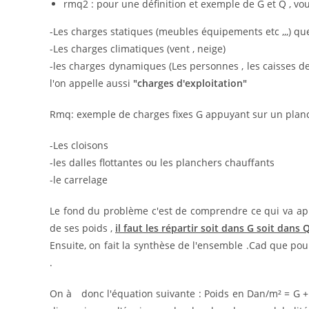
rmq2 : pour une définition et exemple de G et Q , vo
-Les charges statiques (meubles équipements etc ,,,) qu
-Les charges climatiques (vent , neige)
-les charges dynamiques (Les personnes , les caisses de 
l'on appelle aussi
"charges d'exploitation"
Rmq: exemple de charges fixes G appuyant sur un plan
-Les cloisons
-les dalles flottantes ou les planchers chauffants
-le carrelage
Le fond du problème c'est de comprendre ce qui va appu
de ses poids ,
il faut les répartir soit dans G soit dans Q
Ensuite, on fait la synthèse de l'ensemble .Cad que po
.
On à donc l'équation suivante : Poids en Dan/m² = G +