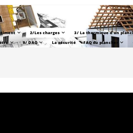
âtiment
2/Les charges
3/ La thermique d'un planc
étré
9/ DAO
La sécurité
FAQ du plancher