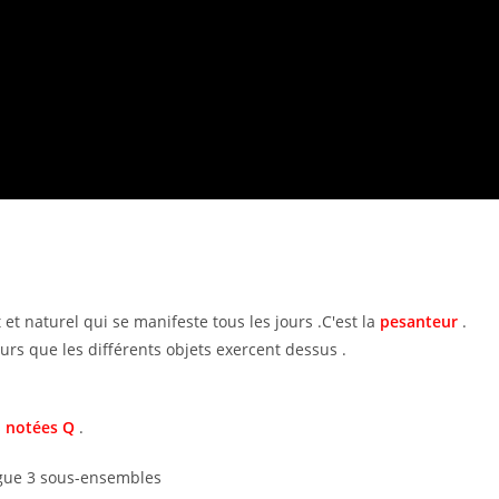
 naturel qui se manifeste tous les jours .C'est la
pesanteur
.
urs que les différents objets exercent dessus .
s
notées Q
.
ngue 3 sous-ensembles