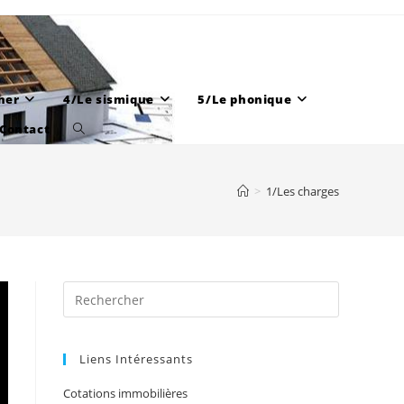
her
4/Le sismique
5/Le phonique
Contact
Toggle
website
search
>
1/Les charges
Liens Intéressants
Cotations immobilières