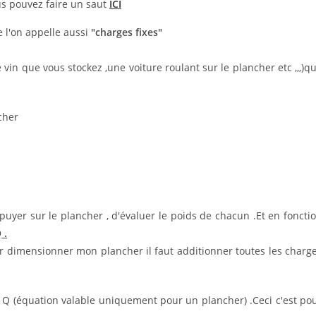
us pouvez faire un saut
ICI
e l'on appelle aussi
"charges fixes"
vin que vous stockez ,une voiture roulant sur le plancher etc ,,,)q
cher
yer sur le plancher , d'évaluer le poids de chacun .Et en foncti
 .
ur dimensionner mon plancher il faut additionner toutes les charg
 Q (équation valable uniquement pour un plancher) .Ceci c'est po