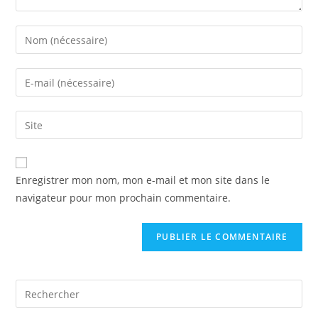
Enter
your
name
Enter
or
your
username
email
Saisir
to
address
l’URL
comment
to
de
comment
votre
Enregistrer mon nom, mon e-mail et mon site dans le
site
navigateur pour mon prochain commentaire.
(facultatif)