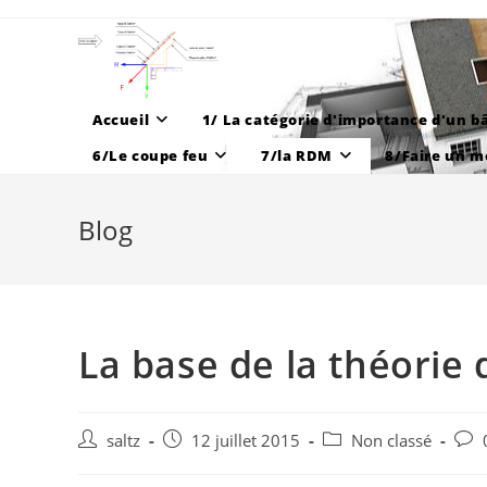
Skip
to
content
Accueil
1/ La catégorie d'importance d'un b
6/Le coupe feu
7/la RDM
8/Faire un m
Blog
La base de la théorie
Auteur/autrice
Publication
Post
Com
saltz
12 juillet 2015
Non classé
de
publiée :
category:
de
la
la