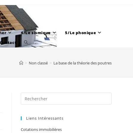
her
4/Le sismique
5/Le phonique
Contact
Toggle
website
search
>
Non classé
>
La base de la théorie des poutres
Liens Intéressants
Cotations immobilières