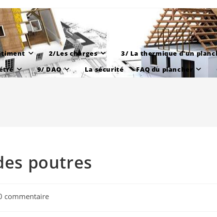
âtiment
2/Les charges
3/ La thermique d'un planc
étré
9/ DAO
La sécurité
FAQ du plancher
 des poutres
mentaires
0 commentaire