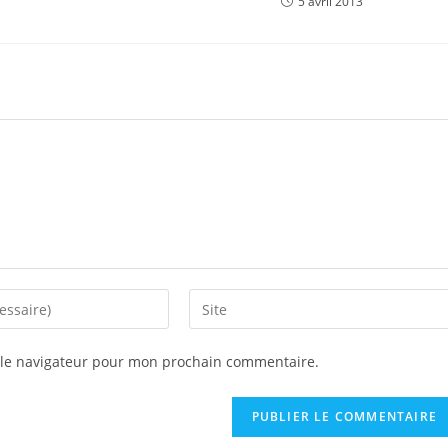
5 avril 2013
Saisir
l’URL
de
 le navigateur pour mon prochain commentaire.
votre
site
(facultatif)