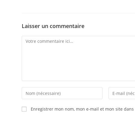
Laisser un commentaire
Comment
Enter
Enter
your
your
name
email
Enregistrer mon nom, mon e-mail et mon site dans
or
address
username
to
to
comment