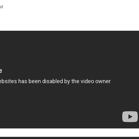
ication :
DM