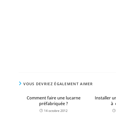
http://www.itexam-online.com/
http://www.passexamvce.com/
http://www.itcert-online.com/
AWS-SYSOPS
640-692 pdf answers
640-911 exam questions
642-997 exam book
640-692
1Z0-434 pdf questions
1Z0-434
210-065 book dumps
70-410
200-125
VOUS DEVRIEZ ÉGALEMENT AIMER
Comment faire une lucarne
Installer 
préfabriquée ?
à 
14 octobre 2012