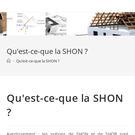
Skip
to
Menu
content
Qu'est-ce-que la SHON ?
>
Qu’est-ce-que la SHON ?
Qu'est-ce-que la SHON
?
Avertissement
: les notions de SHON et de SHOB sont